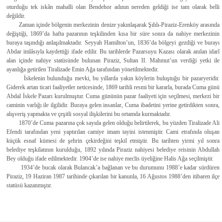
oturduğu tek iskân mahalli olan Bendehor adının nereden geldiği ise tam olarak belli
değildir.
Zaman içinde bölgenin merkezinin denize yakınlaşarak Şıhlı-Piraziz-Erenköy arasında
değiştiği, 1869’da hafta pazarının teşkilinden kısa bir süre sonra da nahiye merkezinin
buraya taşındığı anlaşılmaktadır. Seyyah Hamilton’un, 1836’da bölgeyi gezdiği ve burayı
Abdar imlâsıyla kaydettiği ifade edilir. Bu tarihlerde Pazarsuyu Kazası olarak anılan idarî
alan içinde nahiye statüsünde bulunan Piraziz, Sultan II. Mahmut’un verdiği yetki ile
ayanlığa getirilen Tiralizade Emin Ağa tarafından yönetilmektedir.
İskelenin bulunduğu mevki, bu yıllarda yakın köylerin buluştuğu bir pazaryeridir.
Giderek artan ticari faaliyetler neticesinde, 1869 tarihli resmi bir kararla, burada Cuma günü
Abdal İskele Pazarı kurulmuştur. Cuma gününün pazar faaliyeti için seçilmesi, merkezi bir
caminin varlığı ile ilgilidir. Buraya gelen insanlar, Cuma ibadetini yerine getirdikten sonra,
alışveriş yapmakta ve çeşitli sosyal ilişkilerini bu ortamda kurmaktadır.
1870’de Cuma pazarına çok sayıda gelen olduğu belirtilerek, bu yüzden Tiralizade Ali
Efendi tarafından yeni yaptırılan camiye imam tayini istenmiştir. Cami etrafında oluşan
küçük esnaf kümesi de şehrin çekirdeğini teşkil etmiştir. Bu tarihten yirmi yıl sonra
belediye teşkilatının kurulduğu, 1892 yılında Piraziz nahiyesi belediye reisinin Abdullah
Bey olduğu ifade edilmektedir. 1904’de ise nahiye meclis üyeliğine Halis Ağa seçilmiştir.
1934’de bucak olarak Bulancak’a bağlanan ve bu durumunu 1988’e kadar sürdüren
Piraziz, 19 Haziran 1987 tarihinde çıkarılan bir kanunla, 16 Ağustos 1988’den itibaren ilçe
statüsü kazanmıştır.