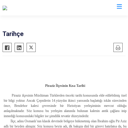
Giresun
Tarihçe
Alucra
Görele
Bulancak
Güce
Çamoluk
Keşap
Çanakçı
Piraziz
Dereli
Şebinkarahisar
Piraziz İlçesinin Kısa Tarihi
Doğankent
Tirebolu
Piraziz ilçesinin Müslüman Türklerden önceki tarihi konusunda elde edilebilmiş özel
Espiye
Yağlıdere
bir bilgi yoktur. Ancak Çepnilerin 14.yüzyılın ikinci yarısında başlattığı iskân sürecinden
önce, Bendehor kalesi çevresinde bir Hıristiyan yerleşiminin mevcut olduğu
Eynesil
anlaşılmaktadır. Söz konusu bu yerleşim alanında bulunan kalenin antik çağlara inip
inmediği konusundaki bilgiler ise şimdilik tevatür düzeyindedir.
İlçe, adını Osmanlı’nın klasik devrinde bölgeye hükmetmiş olan İbrahim oğlu Pir Aziz
adlı bir beyden almıştır. Söz konusu beyin adı, ilk bakışta dinî bir görevi hatırlatsa da, bu