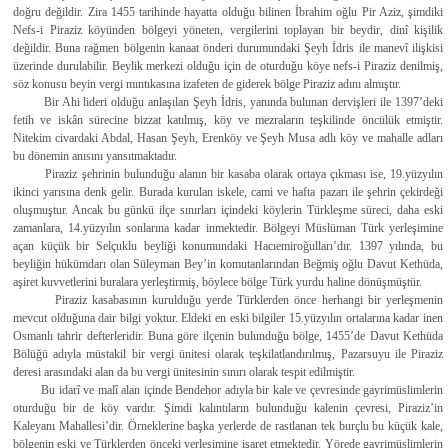
doğru değildir. Zira 1455 tarihinde hayatta olduğu bilinen İbrahim oğlu Pir Aziz, şimdiki
Nefs-i Piraziz köyünden bölgeyi yöneten, vergilerini toplayan bir beydir, dinî kişilik
değildir. Buna rağmen bölgenin kanaat önderi durumundaki Şeyh İdris ile manevî ilişkisi
üzerinde durulabilir. Beylik merkezi olduğu için de oturduğu köye nefs-i Piraziz denilmiş,
söz konusu beyin vergi mıntıkasına izafeten de giderek bölge Piraziz adını almıştır.
Bir Ahi lideri olduğu anlaşılan Şeyh İdris, yanında bulunan dervişleri ile 1397’deki
fetih ve iskân sürecine bizzat katılmış, köy ve mezraların teşkilinde öncülük etmiştir.
Nitekim civardaki Abdal, Hasan Şeyh, Erenköy ve Şeyh Musa adlı köy ve mahalle adları
bu dönemin anısını yansıtmaktadır.
Piraziz şehrinin bulunduğu alanın bir kasaba olarak ortaya çıkması ise, 19.yüzyılın
ikinci yarısına denk gelir. Burada kurulan iskele, cami ve hafta pazarı ile şehrin çekirdeği
oluşmuştur. Ancak bu günkü ilçe sınırları içindeki köylerin Türkleşme süreci, daha eski
zamanlara, 14.yüzyılın sonlarına kadar inmektedir. Bölgeyi Müslüman Türk yerleşimine
açan küçük bir Selçuklu beyliği konumundaki Hacıemiroğulları’dır. 1397 yılında, bu
beyliğin hükümdarı olan Süleyman Bey’in komutanlarından Beğmiş oğlu Davut Kethüda,
aşiret kuvvetlerini buralara yerleştirmiş, böylece bölge Türk yurdu haline dönüşmüştür.
Piraziz kasabasının kurulduğu yerde Türklerden önce herhangi bir yerleşmenin
mevcut olduğuna dair bilgi yoktur. Eldeki en eski bilgiler 15.yüzyılın ortalarına kadar inen
Osmanlı tahrir defterleridir. Buna göre ilçenin bulunduğu bölge, 1455’de Davut Kethüda
Bölüğü adıyla müstakil bir vergi ünitesi olarak teşkilatlandırılmış, Pazarsuyu ile Piraziz
deresi arasındaki alan da bu vergi ünitesinin sınırı olarak tespit edilmiştir.
Bu idarî ve malî alan içinde Bendehor adıyla bir kale ve çevresinde gayrimüslimlerin
oturduğu bir de köy vardır. Şimdi kalıntıların bulunduğu kalenin çevresi, Piraziz’in
Kaleyanı Mahallesi’dir. Örneklerine başka yerlerde de rastlanan tek burçlu bu küçük kale,
bölgenin eski ve Türklerden önceki yerleşimine işaret etmektedir. Yörede gayrimüslimlerin