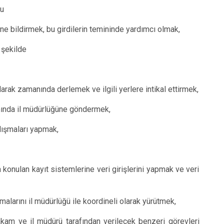
su
Tirebolu
Yağlıdere
üğüne bildirmek, bu girdilerin temininde yardımcı olmak,
 şekilde
 olarak zamanında derlemek ve ilgili yerlere intikal ettirmek,
manında il müdürlüğüne göndermek,
alışmaları yapmak,
 konulan kayıt sistemlerine veri girişlerini yapmak ve veri
malarını il müdürlüğü ile koordineli olarak yürütmek,
makam ve il müdürü tarafından verilecek benzeri görevleri