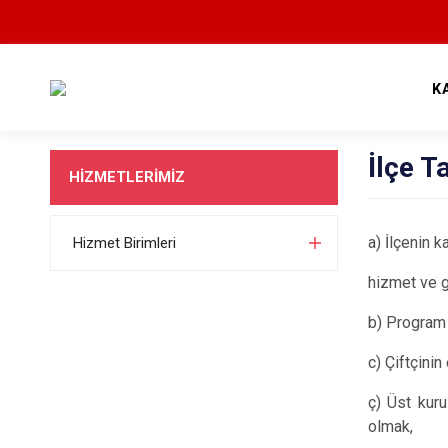
K
İlçe 
HİZMETLERİMİZ
a) İlçenin k
Hizmet Birimleri
hizmet ve g
b) Program 
c) Çiftçini
ç) Üst kuru
olmak,