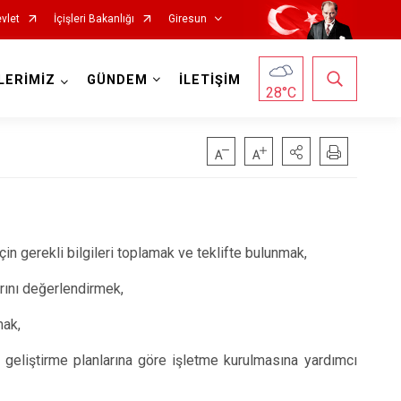
vlet
İçişleri Bakanlığı
Giresun
LERİMİZ
GÜNDEM
İLETİŞİM
28
°C
in gerekli bilgileri toplamak ve teklifte bulunmak,
Görele
arını değerlendirmek,
Güce
mak,
Keşap
Piraziz
lik geliştirme planlarına göre işletme kurulmasına yardımcı
Şebinkarahisar