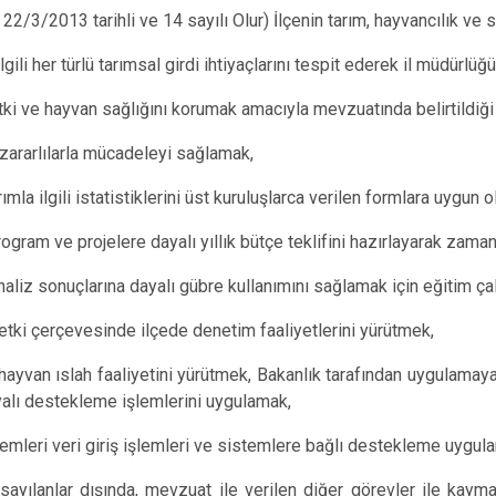
 22/3/2013 tarihli ve 14 sayılı Olur) İlçenin tarım, hayvancılık ve 
Doğankent
Espiye
 ilgili her türlü tarımsal girdi ihtiyaçlarını tespit ederek il müdürl
Eynesil
itki ve hayvan sağlığını korumak amacıyla mevzuatında belirtildiği
 zararlılarla mücadeleyi sağlamak,
arımla ilgili istatistiklerini üst kuruluşlarca verilen formlara uygun
program ve projelere dayalı yıllık bütçe teklifini hazırlayarak za
naliz sonuçlarına dayalı gübre kullanımını sağlamak için eğitim ç
yetki çerçevesinde ilçede denetim faaliyetlerini yürütmek,
ü hayvan ıslah faaliyetini yürütmek, Bakanlık tarafından uygulamaya
alı destekleme işlemlerini uygulamak,
stemleri veri giriş işlemleri ve sistemlere bağlı destekleme uygula
 sayılanlar dışında, mevzuat ile verilen diğer görevler ile kay