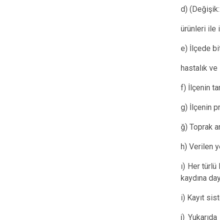
d) (Değişik:
ürünleri ile
e) İlçede b
hastalık ve
f) İlçenin t
g) İlçenin 
ğ) Toprak a
h) Verilen 
ı) Her türl
kaydına day
i) Kayıt si
j) Yukarıda