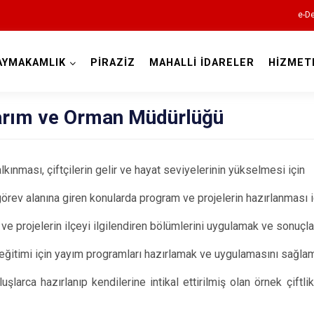
e-De
AYMAKAMLIK
PİRAZİZ
MAHALLİ İDARELER
HİZMET
Giresun
Tarım ve Orman Müdürlüğü
alkınması, çiftçilerin gelir ve hayat seviyelerinin yükselmesi için
örev alanına giren konularda program ve projelerin hazırlanması iç
Alucra
ve projelerin ilçeyi ilgilendiren bölümlerini uygulamak ve sonuçl
Bulancak
n eğitimi için yayım programları hazırlamak ve uygulamasını sağla
Çamoluk
Çanakçı
luşlarca hazırlanıp kendilerine intikal ettirilmiş olan örnek çift
Dereli