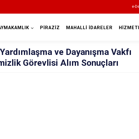
e-De
AYMAKAMLIK
PİRAZİZ
MAHALLİ İDARELER
HİZMET
Giresun
l Yardımlaşma ve Dayanışma Vakfı
izlik Görevlisi Alım Sonuçları
Alucra
Bulancak
Çamoluk
Çanakçı
Dereli