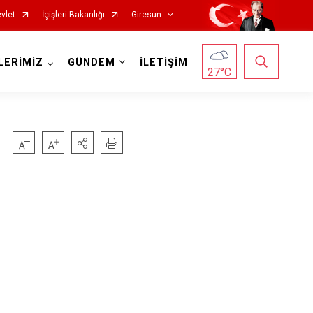
vlet
İçişleri Bakanlığı
Giresun
LERİMİZ
GÜNDEM
İLETİŞİM
27
°C
Görele
Güce
Keşap
Piraziz
Şebinkarahisar