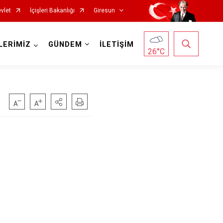
vlet
İçişleri Bakanlığı
Giresun
LERİMİZ
GÜNDEM
İLETİŞİM
26
°C
Görele
Güce
Keşap
Piraziz
Şebinkarahisar