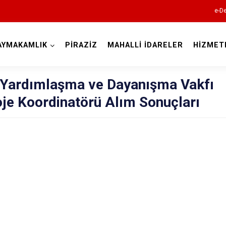
e-De
AYMAKAMLIK
PİRAZİZ
MAHALLİ İDARELER
HİZMET
Giresun
l Yardımlaşma ve Dayanışma Vakfı
je Koordinatörü Alım Sonuçları
Alucra
Bulancak
Çamoluk
Çanakçı
Dereli